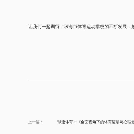
让我们一起期待，珠海市体育运动学校的不断发展，
上一篇：
球速体育：《全面视角下的体育运动与心理