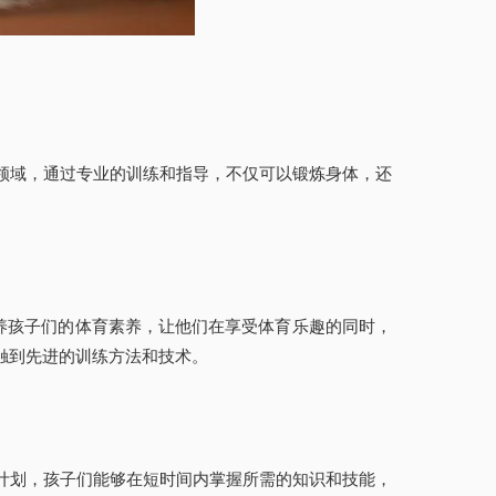
领域，通过专业的训练和指导，不仅可以锻炼身体，还
养孩子们的体育素养，让他们在享受体育乐趣的同时，
触到先进的训练方法和技术。
计划，孩子们能够在短时间内掌握所需的知识和技能，