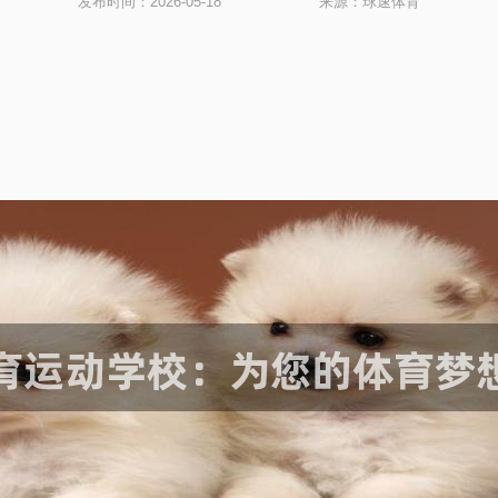
发布时间：2026-05-18
来源：球速体育