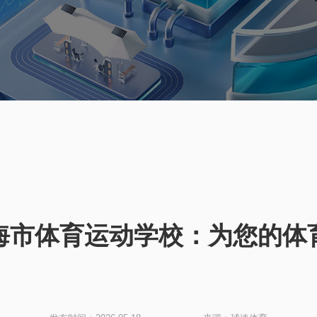
海市体育运动学校：为您的体